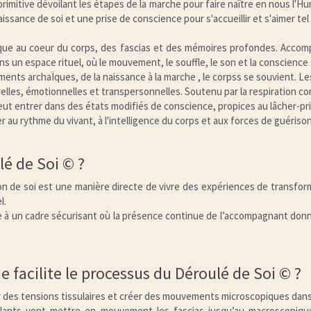
imitive dévoilant les étapes de la marche pour faire naître en nous l'Hu
sance de soi et une prise de conscience pour s'accueillir et s'aimer tel q
que au coeur du corps, des fascias et des mémoires profondes. Accompag
ans un espace rituel, où le mouvement, le souffle, le son et la conscience
ents archaÏques, de la naissance à la marche , le corpss se souvient. Le
lles, émotionnelles et transpersonnelles. Soutenu par la respiration con
 entrer dans des états modifiés de conscience, propices au lâcher-pris
er au rythme du vivant, à l'intelligence du corps et aux forces de guériso
lé de Soi © ?
on de soi est une manière directe de vivre des expériences de transform
l.
 à un cadre sécurisant où la présence continue de l’accompagnant donn
facilite le processus du Déroulé de Soi © ?
r des tensions tissulaires et créer des mouvements microscopiques dans 
ulants vont mettre en mouvement les fascias jusqu’au macroscopique