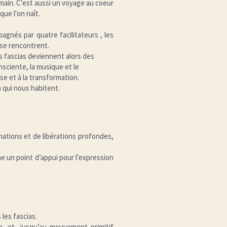
main. C'est aussi un voyage au coeur 
ue l'on naît.
nés par quatre facilitateurs , les 
 se rencontrent.
s fascias deviennent alors des 
sciente, la musique et le 
e et à la transformation.
n qui nous habitent.
ations et de libérations profondes, 
e un point d’appui pour l’expression 
les fascias.
, et, jusqu’au mouvement primitif 