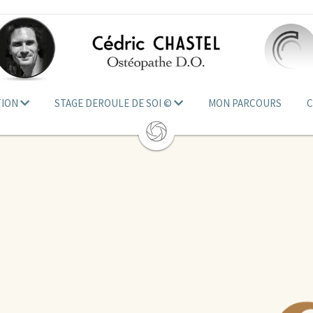
ION
STAGE DEROULE DE SOI ©
MON PARCOURS
C