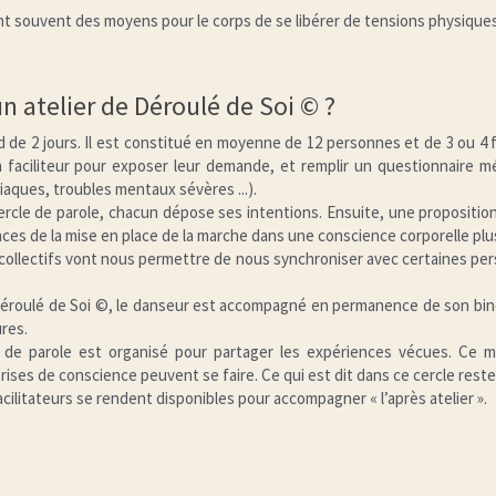
ont souvent des moyens pour le corps de se libérer de tensions physiques
 atelier de Déroulé de Soi © ?
 de 2 jours. Il est constitué en moyenne de 12 personnes et de 3 ou 4 fac
 faciliteur pour exposer leur demande, et remplir un questionnaire mé
aques, troubles mentaux sévères ...).
rcle de parole, chacun dépose ses intentions. Ensuite, une proposition 
es de la mise en place de la marche dans une conscience corporelle plus fi
collectifs vont nous permettre de nous synchroniser avec certaines perso
́roulé de Soi ©, le danseur est accompagné en permanence de son binôm
ures.
de parole est organisé pour partager les expériences vécues. Ce 
rises de conscience peuvent se faire. Ce qui est dit dans ce cercle reste
cilitateurs se rendent disponibles pour accompagner « l’après atelier ».