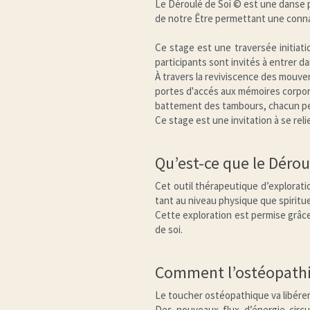
Le Déroulé de Soi © est une danse pr
de notre Être permettant une connais
Ce stage est une traversée initiati
participants sont invités à entrer d
À travers la reviviscence des mouvem
portes d'accés aux mémoires corpore
battement des tambours, chacun peut
Ce stage est une invitation à se reli
Qu’est-ce que le Dérou
Cet outil thérapeutique d’explorati
tant au niveau physique que spiritue
Cette exploration est permise grâce
de soi.
Comment l’ostéopathie 
Le toucher ostéopathique va libére
Des nouveaux flux d’énergie circ