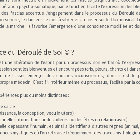
 libération psycho-somatique, par le toucher, facilite l’expression des b
es fascias accentue l‘engagement dans le processus du Déroulé de
n sonore, le danseur se met à vibrer et à danser sur le flux musical.
de la marche ...) favorise l’émergence d’une conscience modifiée et do
e du Déroulé de Soi © ?
t une libération de l’esprit par un processus non verbal où l’ex-press
ession sont les bienvenues et encouragées (cris, pleurs, chants et danse
afin de laisser émerger des couches inconscientes, dont il est le 
ropre médecin. C’est à l’intérieur même du processus, facilité par la c
ériences plus ou moins distinctes :
e sa vie
naissance, la conception, vécu in utero)
nnelle (information sur des ailleurs ou des êtres en relation avec)
 dépassant l’humain, et ainsi s’identifier à d’autres règnes (animal, v
iences mystiques où l’on retrouve fréquemment des traces mythologiq