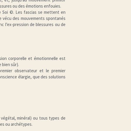
lessures ou des émotions enfouies.
 Soi ©. Les fascias se mettent en 
 Le vécu des mouvements spontanés 
nc l’ex-pression de blessures ou de 
ion corporelle et émotionnelle est 
 bien sûr).
premier observateur et le premier 
onscience élargie, que des solutions 
égétal, minéral) ou tous types de 
ues ou archétypes.